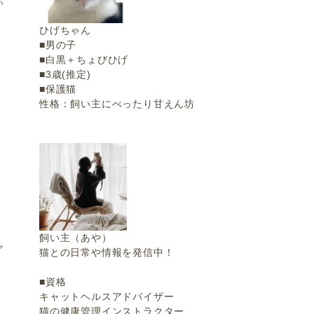
い
ひげちゃん
■男の子
■白黒＋ちょびひげ
■3歳(推定)
■保護猫
性格：飼い主にべったり甘えん坊
ら
飼い主（あや）
ア
猫との日常や情報を発信中！
■資格
キャットヘルスアドバイザー
猫の健康管理インストラクター