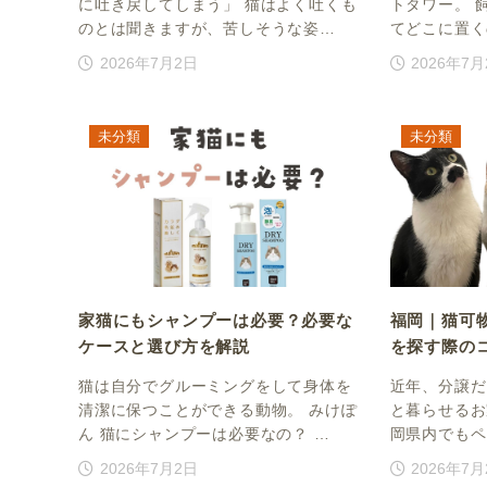
に吐き戻してしまう」 猫はよく吐くも
トタワー。 
のとは聞きますが、苦しそうな姿…
てどこに置く
2026年7月2日
2026年7
未分類
未分類
家猫にもシャンプーは必要？必要な
福岡｜猫可
ケースと選び方を解説
を探す際の
猫は自分でグルーミングをして身体を
近年、分譲だ
清潔に保つことができる動物。 みけぽ
と暮らせるお
ん 猫にシャンプーは必要なの？ …
岡県内でもペ
2026年7月2日
2026年7