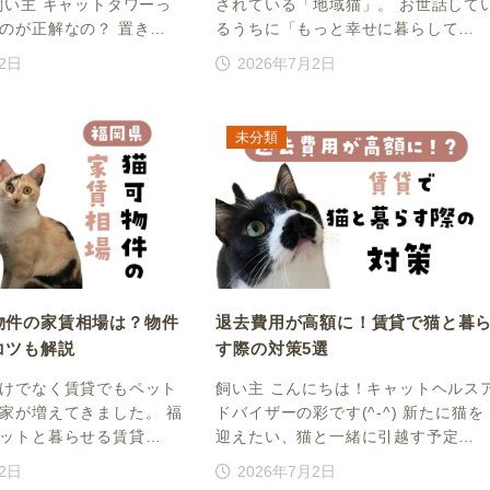
飼い主 キャットタワーっ
されている「地域猫」。 お世話して
のが正解なの？ 置き…
るうちに「もっと幸せに暮らして…
月2日
2026年7月2日
未分類
物件の家賃相場は？物件
退去費用が高額に！賃貸で猫と暮
コツも解説
す際の対策5選
けでなく賃貸でもペット
飼い主 こんにちは！キャットヘルス
家が増えてきました。 福
ドバイザーの彩です(^-^) 新たに猫を
ットと暮らせる賃貸…
迎えたい、猫と一緒に引越す予定…
月2日
2026年7月2日