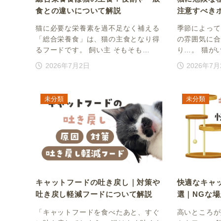
食との違いについて解説
注意すべき
猫に必要な栄養素を過不足なく補える
季節によって
「総合栄養食」は、猫の主食となり得
の雰囲気に合
るフードです。 飼い主 そもそも…
り…。 猫が
2026年7月2日
2026年7
未分類
未分類
キャットフードの吐き戻し｜対策や
快適なキャ
吐き戻し軽減フードについて解説
選｜NGな
「キャットフードを食べたあと、すぐ
高いところが