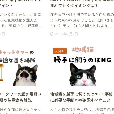
ポイント
連れて行くタイミングは？
お花を変えたり、お部屋
猫の背中や頭を撫でていると白い粉
った観葉植物を選んだ
ようなものを見かけることはありま
いるご家庭でも、観葉植…
んか？ 実は、猫も人間と同じよう…
月2日
2026年7月2日
未分類
ットタワーの置き場所３
地域猫を勝手に飼うのはNG！事前
場所や注意点も解説
に必要な手続きや確認すべきこと
好きな猫に最適なキャッ
人々と猫の共生を目指し、地域で管