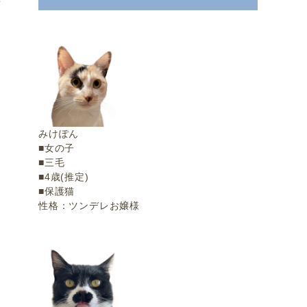
の
せ
みけぽん
■女の子
■三毛
■4歳(推定)
■保護猫
性格：ツンデレお嬢様
理