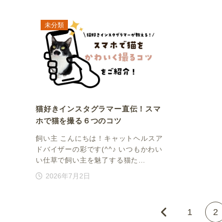
未分類
猫好きインスタグラマー直伝！スマ
ホで猫を撮る６つのコツ
飼い主 こんにちは！キャットヘルスア
ドバイザーの彩です(^^♪ いつもかわい
い仕草で飼い主を魅了する猫た…
2026年7月2日
1
2